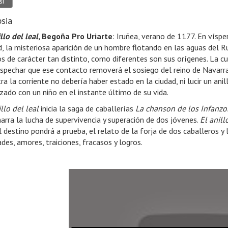
si
psia
llo del leal
, Begoña Pro Uriarte
: Iruñea, verano de 1177. En víspe
d, la misteriosa aparición de un hombre flotando en las aguas del R
s de carácter tan distinto, como diferentes son sus orígenes. La cur
ospechar que ese contacto removerá el sosiego del reino de Navarra
tra la corriente no debería haber estado en la ciudad, ni lucir un a
zado con un niño en el instante último de su vida.
llo del leal
inicia la saga de caballerías
La chanson de los Infanzo
 narra la lucha de supervivencia y superación de dos jóvenes.
El anill
l destino pondrá a prueba, el relato de la forja de dos caballeros y l
ades, amores, traiciones, fracasos y logros.