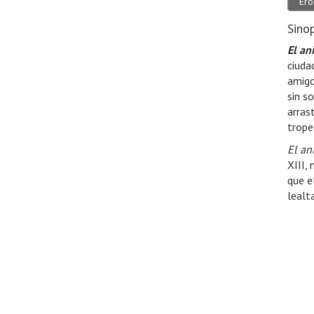
Ero
Sino
El ani
ciuda
amigo
sin s
arras
trope
El ani
XIII,
que e
lealt