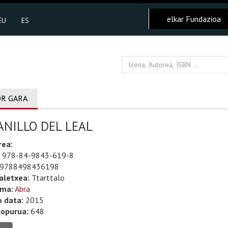
elkar Fundazioa
EU
ES
R GARA
ANILLO DEL LEAL
rea:
978-84-9843-619-8
9788498436198
aletxea:
Ttarttalo
uma:
Abra
o data:
2015
kopurua:
648