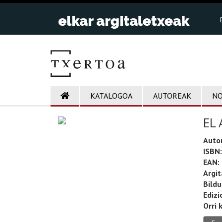
KATALOGOA
AUTOREAK
NO
EL 
Auto
ISBN:
EAN:
Argit
Bild
Edizi
Orri 