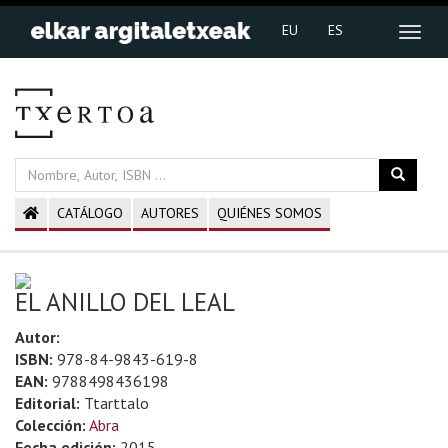
EU
ES
CATÁLOGO
AUTORES
QUIÉNES SOMOS
EL ANILLO DEL LEAL
Autor:
ISBN:
978-84-9843-619-8
EAN:
9788498436198
Editorial:
Ttarttalo
Colección:
Abra
Fecha edición:
2015