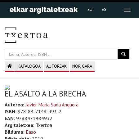
EU
ES
KATALOGOA
AUTOREAK
NOR GARA
EL ASALTO A LA BRECHA
Autorea:
Javier Maria Sada Anguera
ISBN:
978-84-7148-493-2
EAN:
9788471484932
Argitaletxea:
Txertoa
Bilduma:
Easo
Edizio data:
2010