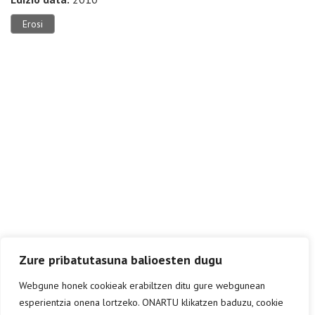
Erosi
Zure pribatutasuna balioesten dugu
Webgune honek cookieak erabiltzen ditu gure webgunean
esperientzia onena lortzeko. ONARTU klikatzen baduzu, cookie