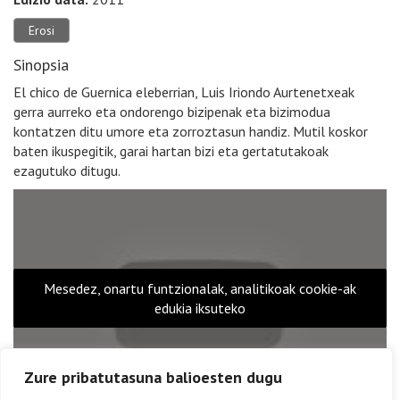
Erosi
Sinopsia
El chico de Guernica eleberrian, Luis Iriondo Aurtenetxeak
gerra aurreko eta ondorengo bizipenak eta bizimodua
kontatzen ditu umore eta zorroztasun handiz. Mutil koskor
baten ikuspegitik, garai hartan bizi eta gertatutakoak
ezagutuko ditugu.
Mesedez, onartu funtzionalak, analitikoak cookie-ak
edukia iksuteko
Zure pribatutasuna balioesten dugu