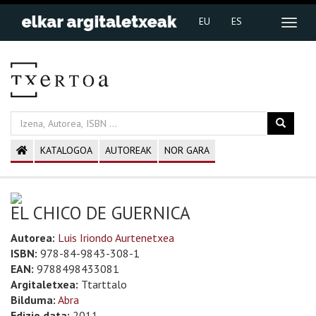
EU
ES
KATALOGOA
AUTOREAK
NOR GARA
EL CHICO DE GUERNICA
Autorea:
Luis Iriondo Aurtenetxea
ISBN:
978-84-9843-308-1
EAN:
9788498433081
Argitaletxea:
Ttarttalo
Bilduma:
Abra
Edizio data:
2011