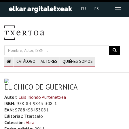
EU
ES
CATÁLOGO
AUTORES
QUIÉNES SOMOS
EL CHICO DE GUERNICA
Autor:
Luis Iriondo Aurtenetxea
ISBN:
978-84-9843-308-1
EAN:
9788498433081
Editorial:
Ttarttalo
Colección:
Abra
Fecha edición:
2011