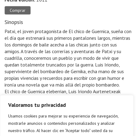
Comprar
Sinopsis
Patxi, el joven protagonista de El chico de Guernica, sueña con
el día que estrenará sus primeros pantalones largos, mientras
los domingos de baile acecha a las chicas junto con sus
amigos. A través de las correrías y aventuras de Patxi y su
cuadrilla, conoceremos un pueblo y un modo de vivir que
quedan totalmente truncados por la guerra. Luis Iriondo,
superviviente del bombardeo de Gernika, echa mano de sus
propias vivencias y recuerdos para escribir con gran humor e
ironía una novela que va más allá del propio bombardeo.
El chico de Guernica eleberrian, Luis Iriondo Aurtenetxeak
gerra aurreko eta ondorengo bizipenak eta bizimodua
Valoramos tu privacidad
kontatzen ditu umore eta zorroztasun handiz. Mutil koskor
baten ikuspegitik, garai hartan bizi eta gertatutakoak
Usamos cookies para mejorar su experiencia de navegación,
ezagutuko ditugu.
mostrarle anuncios o contenidos personalizados y analizar
nuestro tráfico. Al hacer clic en “Aceptar todo” usted da su