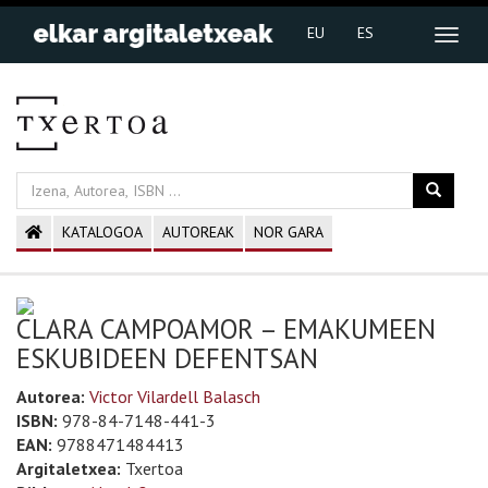
EU
ES
KATALOGOA
AUTOREAK
NOR GARA
CLARA CAMPOAMOR – EMAKUMEEN
ESKUBIDEEN DEFENTSAN
Autorea:
Victor Vilardell Balasch
ISBN:
978-84-7148-441-3
EAN:
9788471484413
Argitaletxea:
Txertoa