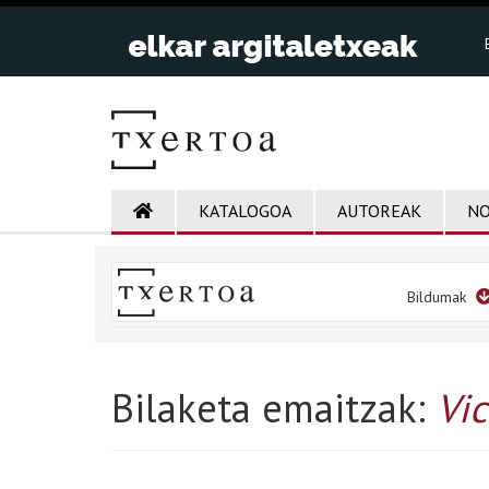
KATALOGOA
AUTOREAK
NO
Bildumak
Bilaketa emaitzak:
Vic