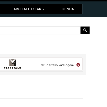
ARGITALETXEAK
DENDA
2017 arteko katalogoak