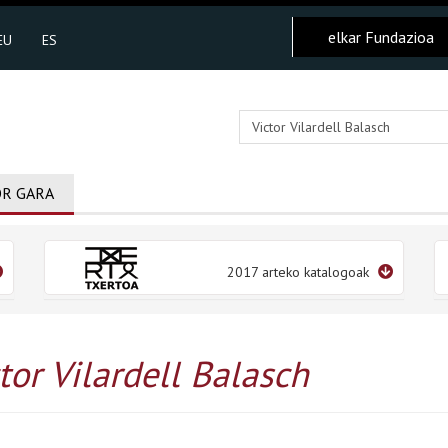
elkar Fundazioa
EU
ES
R GARA
2017 arteko katalogoak
tor Vilardell Balasch