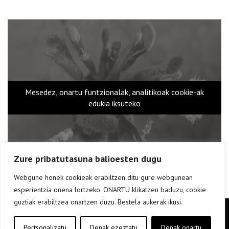
Mesedez, onartu funtzionalak, analitikoak cookie-ak
edukia iksuteko
Zure pribatutasuna balioesten dugu
Webgune honek cookieak erabiltzen ditu gure webgunean
esperientzia onena lortzeko. ONARTU klikatzen baduzu, cookie
guztiak erabiltzea onartzen duzu. Bestela aukerak ikusi.
Copyright © elkar Argitaletxeak 2017
Lege oharra
Pertsonalizatu
Denak ezeztatu
Denak onartu