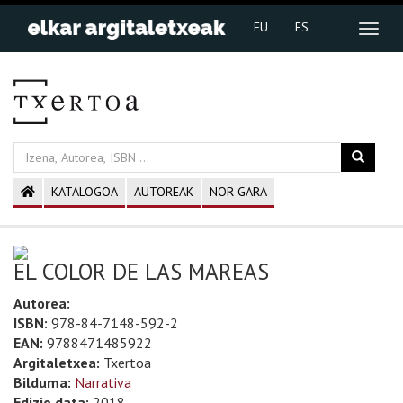
EU
ES
KATALOGOA
AUTOREAK
NOR GARA
EL COLOR DE LAS MAREAS
Autorea:
ISBN:
978-84-7148-592-2
EAN:
9788471485922
Argitaletxea:
Txertoa
Bilduma:
Narrativa
Edizio data:
2018