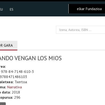
elkar Fundazioa
EU
ES
R GARA
ANDO VENGAN LOS MIOS
rea:
978-84-7148-610-3
9788471486103
aletxea:
Txertoa
uma:
Narrativa
o data:
2018
kopurua:
296