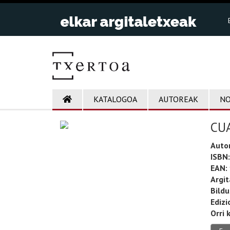
KATALOGOA
AUTOREAK
NO
CU
Auto
ISBN:
EAN:
Argit
Bild
Edizi
Orri 