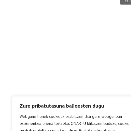
Ero
Zure pribatutasuna balioesten dugu
Webgune honek cookieak erabiltzen ditu gure webgunean
esperientzia onena lortzeko. ONARTU klikatzen baduzu, cookie
guztiak erabiltzea onartzen duzu. Bestela aukerak ikusi.