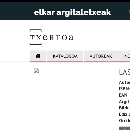
KATALOGOA
AUTOREAK
NO
LAS
Auto
ISBN:
EAN:
Argit
Bild
Edizi
Orri 