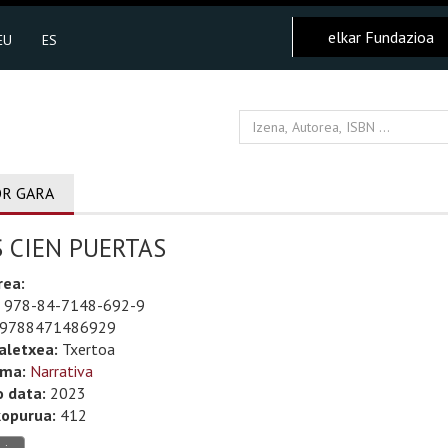
elkar Fundazioa
EU
ES
R GARA
 CIEN PUERTAS
rea:
978-84-7148-692-9
9788471486929
aletxea:
Txertoa
uma:
Narrativa
o data:
2023
kopurua:
412