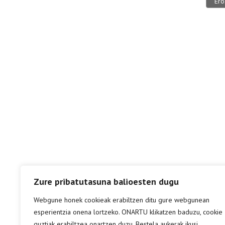
Ero
Zure pribatutasuna balioesten dugu
Webgune honek cookieak erabiltzen ditu gure webgunean
esperientzia onena lortzeko. ONARTU klikatzen baduzu, cookie
guztiak erabiltzea onartzen duzu. Bestela aukerak ikusi.