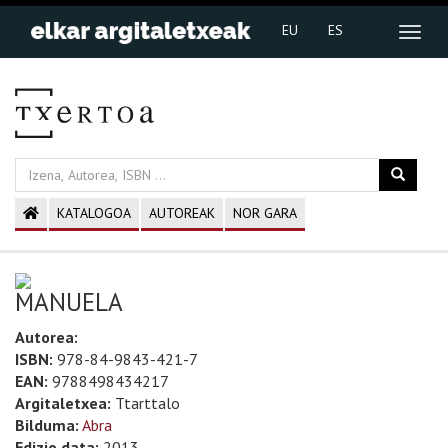
EU
ES
KATALOGOA
AUTOREAK
NOR GARA
MANUELA
Autorea:
ISBN:
978-84-9843-421-7
EAN:
9788498434217
Argitaletxea:
Ttarttalo
Bilduma:
Abra
Edizio data:
2013