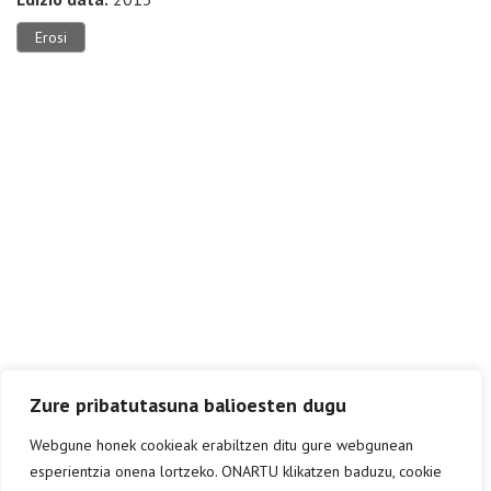
Erosi
Zure pribatutasuna balioesten dugu
Webgune honek cookieak erabiltzen ditu gure webgunean
esperientzia onena lortzeko. ONARTU klikatzen baduzu, cookie