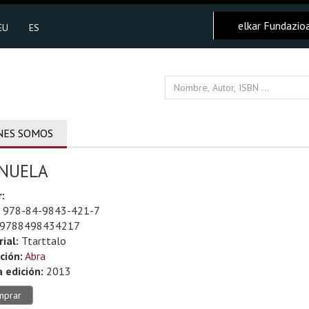
elkar Fundazio
EU
ES
NES SOMOS
NUELA
:
978-84-9843-421-7
9788498434217
rial:
Ttarttalo
ción:
Abra
 edición:
2013
mprar