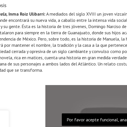
sis
ela,
Inma Roiz Ulibarri:
A mediados del siglo XVIII un joven vizca
ande encontrará su nueva vida, a caballo entre la intensa vida soci
a y su gente. Ésta es la historia de tres jóvenes, Domingo Narciso d
stalaron para siempre en la tierra de Guanajuato, donde sus hijos 
endencia de México. Pero, sobre todo, es la historia de Manuela, la
rá por mantener el nombre, la tradición y la casa a la que pertenec
ciedad cerrada y opresiva de un siglo cambiante y convulso como po
novela, rica en matices, cuenta una historia en gran medida verdader
iana de sus personajes a ambos lados del Atlántico. Un relato costum
dad que se transforma.
Por favor acepte funcional, ana