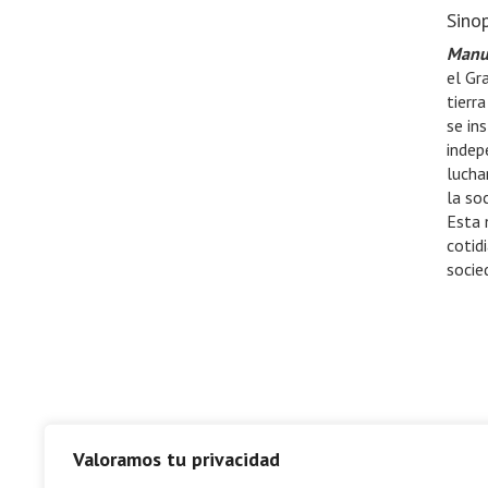
Sinop
Manu
el Gr
tierr
se in
indep
lucha
la so
Esta 
cotid
socie
Valoramos tu privacidad