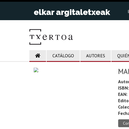
CATÁLOGO
AUTORES
QUIÉ
MA
Autor
ISBN:
EAN:
Edito
Colec
Fecha
Co