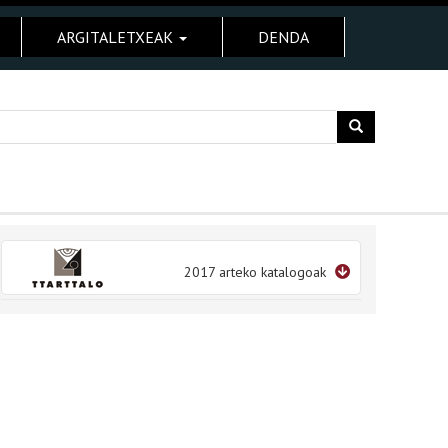
ARGITALETXEAK
DENDA
2017 arteko katalogoak