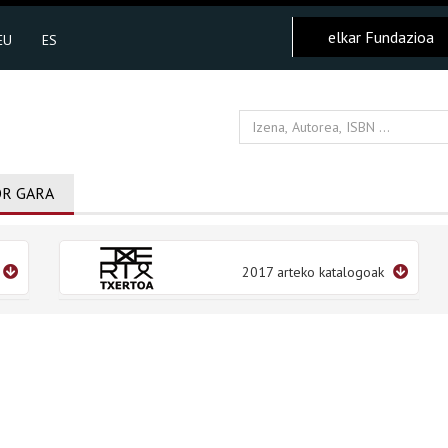
elkar Fundazioa
EU
ES
R GARA
2017 arteko katalogoak