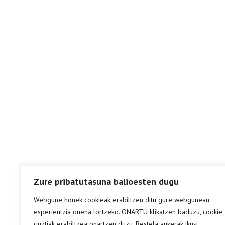
Zure pribatutasuna balioesten dugu
Webgune honek cookieak erabiltzen ditu gure webgunean
esperientzia onena lortzeko. ONARTU klikatzen baduzu, cookie
guztiak erabiltzea onartzen duzu. Bestela aukerak ikusi.