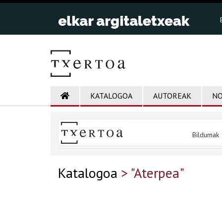
KATALOGOA
AUTOREAK
NO
Bildumak
Katalogoa
> "Aterpea"