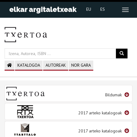
EU
ES
KATALOGOA
AUTOREAK
NOR GARA
Bildumak
2017 arteko katalogoak
2017 arteko katalogoak