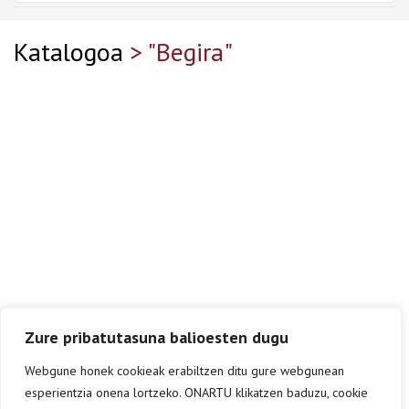
Katalogoa
> "Begira"
Zure pribatutasuna balioesten dugu
Webgune honek cookieak erabiltzen ditu gure webgunean
esperientzia onena lortzeko. ONARTU klikatzen baduzu, cookie