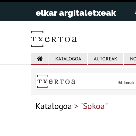
KATALOGOA
AUTOREAK
NO
Bildumak
Katalogoa
> "Sokoa"