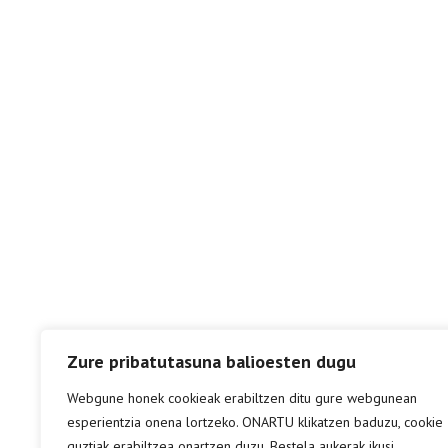
Zure pribatutasuna balioesten dugu
Webgune honek cookieak erabiltzen ditu gure webgunean
esperientzia onena lortzeko. ONARTU klikatzen baduzu, cookie
guztiak erabiltzea onartzen duzu. Bestela aukerak ikusi.