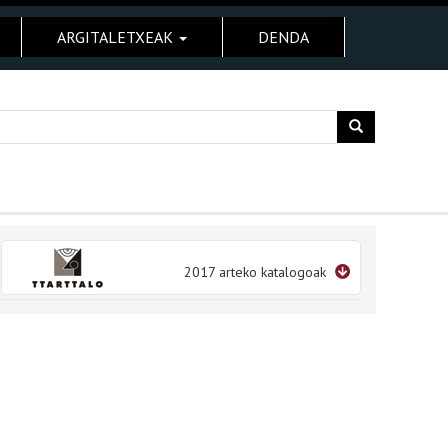
ARGITALETXEAK
DENDA
2017 arteko katalogoak