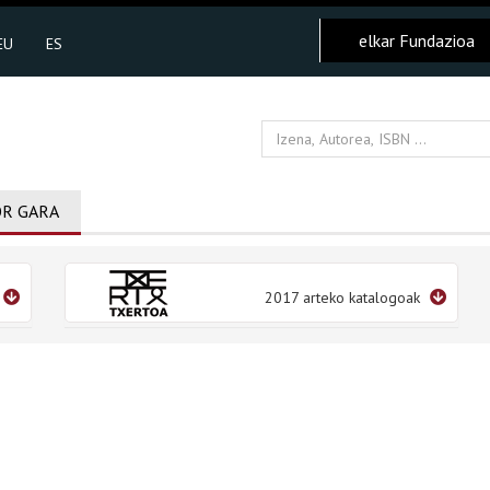
elkar Fundazioa
EU
ES
R GARA
2017 arteko katalogoak