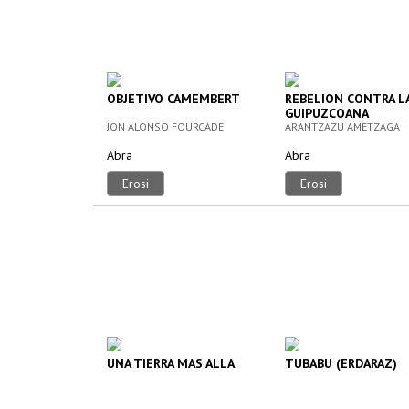
OBJETIVO CAMEMBERT
REBELION CONTRA L
GUIPUZCOANA
JON ALONSO FOURCADE
ARANTZAZU AMETZAGA
Abra
Abra
Erosi
Erosi
UNA TIERRA MAS ALLA
TUBABU (ERDARAZ)