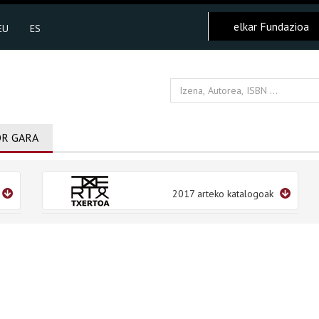
elkar Fundazioa
EU
ES
R GARA
2017 arteko katalogoak