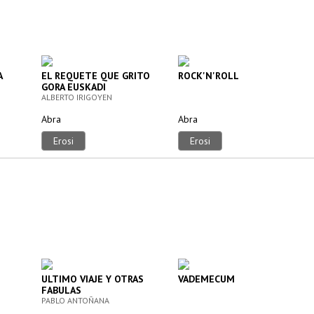
A
EL REQUETE QUE GRITO
ROCK'N'ROLL
GORA EUSKADI
ALBERTO IRIGOYEN
Abra
Abra
Erosi
Erosi
ULTIMO VIAJE Y OTRAS
VADEMECUM
FABULAS
PABLO ANTOÑANA