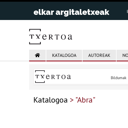
KATALOGOA
AUTOREAK
NO
Bildumak
Katalogoa
> "Abra"