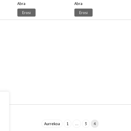
Abra
Abra
Erosi
Erosi
Aurrekoa
1
…
3
4