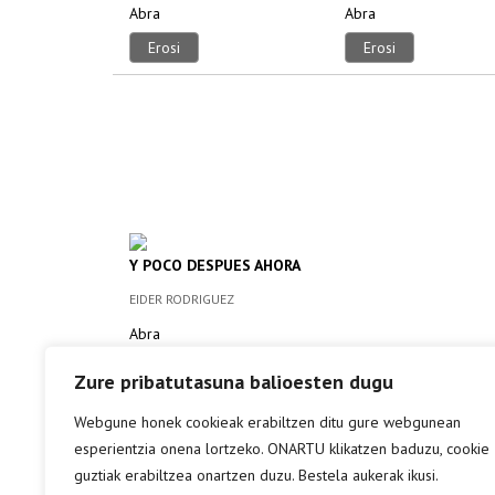
Abra
Abra
Erosi
Erosi
Y POCO DESPUES AHORA
EIDER RODRIGUEZ
Abra
Erosi
Zure pribatutasuna balioesten dugu
Webgune honek cookieak erabiltzen ditu gure webgunean
esperientzia onena lortzeko. ONARTU klikatzen baduzu, cookie
guztiak erabiltzea onartzen duzu. Bestela aukerak ikusi.