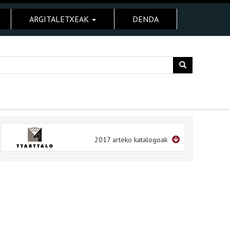
ARGITALETXEAK
DENDA
2017 arteko katalogoak