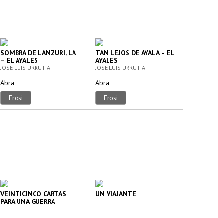
SOMBRA DE LANZURI, LA
TAN LEJOS DE AYALA – EL
– EL AYALES
AYALES
JOSE LUIS URRUTIA
JOSE LUIS URRUTIA
Abra
Abra
Erosi
Erosi
VEINTICINCO CARTAS
UN VIAJANTE
PARA UNA GUERRA