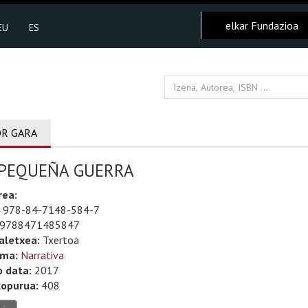
elkar Fundazioa
EU
ES
R GARA
 PEQUEÑA GUERRA
rea:
978-84-7148-584-7
9788471485847
aletxea:
Txertoa
uma:
Narrativa
o data:
2017
kopurua:
408