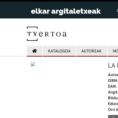
KATALOGOA
AUTOREAK
NO
LA
Auto
ISBN:
EAN:
Argit
Bild
Edizi
Orri 