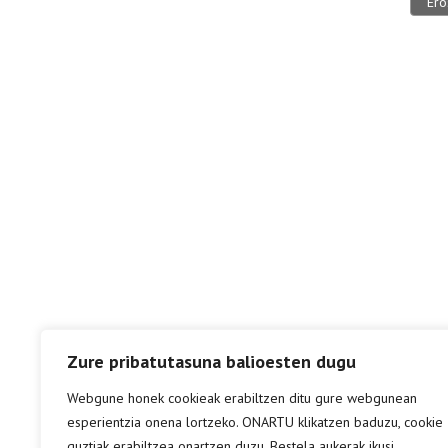
Ero
Zure pribatutasuna balioesten dugu
Webgune honek cookieak erabiltzen ditu gure webgunean
esperientzia onena lortzeko. ONARTU klikatzen baduzu, cookie
guztiak erabiltzea onartzen duzu. Bestela aukerak ikusi.