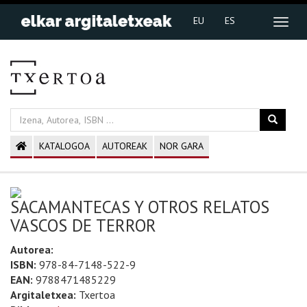
EU
ES
KATALOGOA
AUTOREAK
NOR GARA
SACAMANTECAS Y OTROS RELATOS
VASCOS DE TERROR
Autorea:
ISBN:
978-84-7148-522-9
EAN:
9788471485229
Argitaletxea:
Txertoa