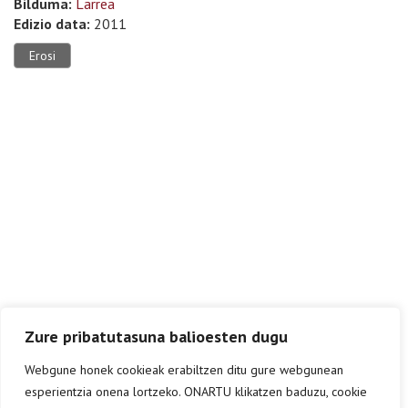
Bilduma:
Larrea
Edizio data:
2011
Erosi
Zure pribatutasuna balioesten dugu
Webgune honek cookieak erabiltzen ditu gure webgunean
esperientzia onena lortzeko. ONARTU klikatzen baduzu, cookie