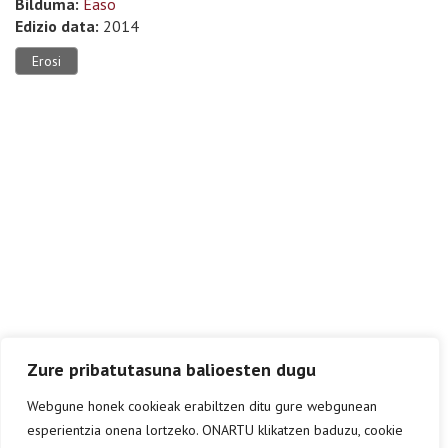
Bilduma:
Easo
Edizio data:
2014
Erosi
Zure pribatutasuna balioesten dugu
Webgune honek cookieak erabiltzen ditu gure webgunean
esperientzia onena lortzeko. ONARTU klikatzen baduzu, cookie