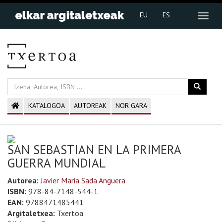
EU
ES
KATALOGOA
AUTOREAK
NOR GARA
SAN SEBASTIAN EN LA PRIMERA
GUERRA MUNDIAL
Autorea:
Javier Maria Sada Anguera
ISBN:
978-84-7148-544-1
EAN:
9788471485441
Argitaletxea:
Txertoa