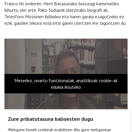
Franco hil ondoren, Herri Batasunako buruzagi karismatiko
bihurtu zen arte. Pako Sudupek idatzitako biografi ak,
Telesforo Mozonen ibilbidea eta haren garaia ezagutzeko ez
ezik, gauden lekura nola iritsi garen ulertzen ere laguntzen du.
Mesedez, onartu funtzionalak, analitikoak cookie-ak
edukia iksuteko
Zure pribatutasuna balioesten dugu
Webgune honek cookieak erabiltzen ditu gure webgunean