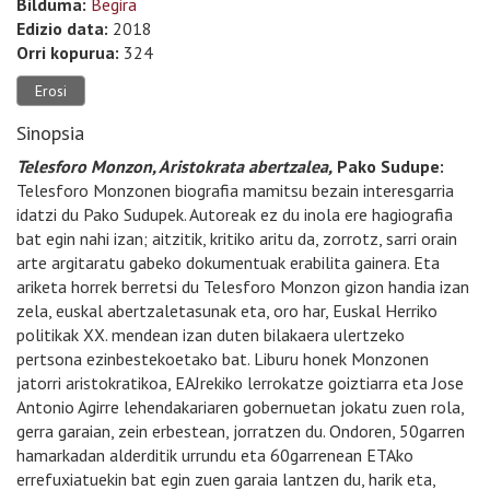
Bilduma:
Begira
Edizio data:
2018
Orri kopurua:
324
Erosi
Sinopsia
Telesforo Monzon, Aristokrata abertzalea,
Pako Sudupe:
Telesforo Monzonen biografia mamitsu bezain interesgarria
idatzi du Pako Sudupek. Autoreak ez du inola ere hagiografia
bat egin nahi izan; aitzitik, kritiko aritu da, zorrotz, sarri orain
arte argitaratu gabeko dokumentuak erabilita gainera. Eta
ariketa horrek berretsi du Telesforo Monzon gizon handia izan
zela, euskal abertzaletasunak eta, oro har, Euskal Herriko
politikak XX. mendean izan duten bilakaera ulertzeko
pertsona ezinbestekoetako bat. Liburu honek Monzonen
jatorri aristokratikoa, EAJrekiko lerrokatze goiztiarra eta Jose
Antonio Agirre lehendakariaren gobernuetan jokatu zuen rola,
gerra garaian, zein erbestean, jorratzen du. Ondoren, 50garren
hamarkadan alderditik urrundu eta 60garrenean ETAko
errefuxiatuekin bat egin zuen garaia lantzen du, harik eta,