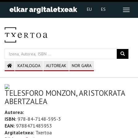
EU
ES
KATALOGOA
AUTOREAK
NOR GARA
TELESFORO MONZON, ARISTOKRATA
ABERTZALEA
Autorea:
ISBN:
978-84-7148-595-3
EAN:
9788471485953
Argitaletxea:
Txertoa