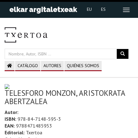
EU
ES
CATÁLOGO
AUTORES
QUIÉNES SOMOS
TELESFORO MONZON, ARISTOKRATA
ABERTZALEA
Autor:
ISBN:
978-84-7148-595-3
EAN:
9788471485953
Editorial:
Txertoa