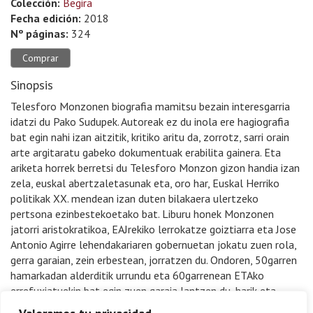
Colección:
Begira
Fecha edición:
2018
Nº páginas:
324
Comprar
Sinopsis
Telesforo Monzonen biografia mamitsu bezain interesgarria
idatzi du Pako Sudupek. Autoreak ez du inola ere hagiografia
bat egin nahi izan aitzitik, kritiko aritu da, zorrotz, sarri orain
arte argitaratu gabeko dokumentuak erabilita gainera. Eta
ariketa horrek berretsi du Telesforo Monzon gizon handia izan
zela, euskal abertzaletasunak eta, oro har, Euskal Herriko
politikak XX. mendean izan duten bilakaera ulertzeko
pertsona ezinbestekoetako bat. Liburu honek Monzonen
jatorri aristokratikoa, EAJrekiko lerrokatze goiztiarra eta Jose
Antonio Agirre lehendakariaren gobernuetan jokatu zuen rola,
gerra garaian, zein erbestean, jorratzen du. Ondoren, 50garren
hamarkadan alderditik urrundu eta 60garrenean ETAko
errefuxiatuekin bat egin zuen garaia lantzen du, harik eta,
Franco hil ondoren, Herri Batasunako buruzagi karismatiko