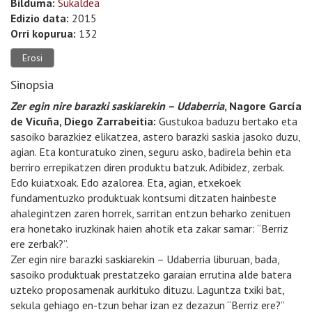
Bilduma:
Sukaldea
Edizio data:
2015
Orri kopurua:
132
Erosi
Sinopsia
Zer egin nire barazki saskiarekin – Udaberria
, Nagore García
de Vicuña, Diego Zarrabeitia:
Gustukoa baduzu bertako eta
sasoiko barazkiez elikatzea, astero barazki saskia jasoko duzu,
agian. Eta konturatuko zinen, seguru asko, badirela behin eta
berriro errepikatzen diren produktu batzuk. Adibidez, zerbak.
Edo kuiatxoak. Edo azalorea. Eta, agian, etxekoek
fundamentuzko produktuak kontsumi ditzaten hainbeste
ahalegintzen zaren horrek, sarritan entzun beharko zenituen
era honetako iruzkinak haien ahotik eta zakar samar: “Berriz
ere zerbak?”.
Zer egin nire barazki saskiarekin – Udaberria liburuan, bada,
sasoiko produktuak prestatzeko garaian errutina alde batera
uzteko proposamenak aurkituko dituzu. Laguntza txiki bat,
sekula gehiago en-tzun behar izan ez dezazun “Berriz ere?”