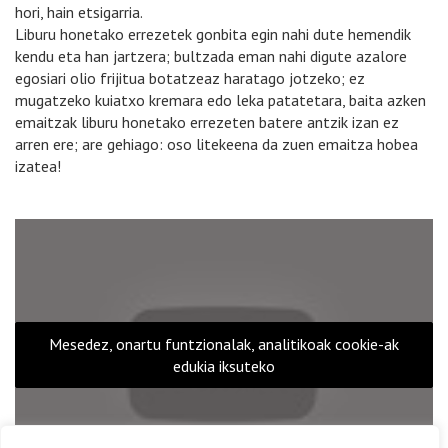
hori, hain etsigarria.
Liburu honetako errezetek gonbita egin nahi dute hemendik
kendu eta han jartzera; bultzada eman nahi digute azalore
egosiari olio frijitua botatzeaz haratago jotzeko; ez
mugatzeko kuiatxo kremara edo leka patatetara, baita azken
emaitzak liburu honetako errezeten batere antzik izan ez
arren ere; are gehiago: oso litekeena da zuen emaitza hobea
izatea!
Mesedez, onartu funtzionalak, analitikoak cookie-ak
edukia iksuteko