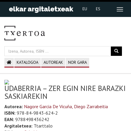
EU
ES
KATALOGOA
AUTOREAK
NOR GARA
UDABERRIA – ZER EGIN NIRE BARAZKI
SASKIAREKIN
Autorea:
Nagore Garcia De Vicuña, Diego Zarrabeitia
ISBN:
978-84-9843-624-2
EAN:
9788498436242
Argitaletxea:
Ttarttalo