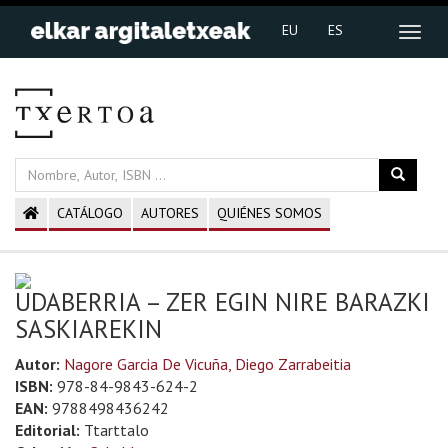
EU
ES
CATÁLOGO
AUTORES
QUIÉNES SOMOS
UDABERRIA – ZER EGIN NIRE BARAZKI
SASKIAREKIN
Autor:
Nagore Garcia De Vicuña, Diego Zarrabeitia
ISBN:
978-84-9843-624-2
EAN:
9788498436242
Editorial:
Ttarttalo