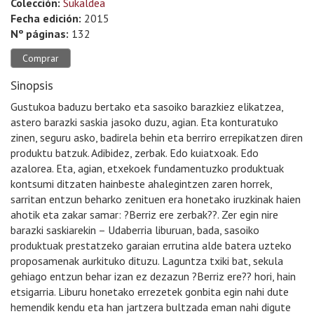
Colección:
Sukaldea
Fecha edición:
2015
Nº páginas:
132
Comprar
Sinopsis
Gustukoa baduzu bertako eta sasoiko barazkiez elikatzea,
astero barazki saskia jasoko duzu, agian. Eta konturatuko
zinen, seguru asko, badirela behin eta berriro errepikatzen diren
produktu batzuk. Adibidez, zerbak. Edo kuiatxoak. Edo
azalorea. Eta, agian, etxekoek fundamentuzko produktuak
kontsumi ditzaten hainbeste ahalegintzen zaren horrek,
sarritan entzun beharko zenituen era honetako iruzkinak haien
ahotik eta zakar samar: ?Berriz ere zerbak??. Zer egin nire
barazki saskiarekin – Udaberria liburuan, bada, sasoiko
produktuak prestatzeko garaian errutina alde batera uzteko
proposamenak aurkituko dituzu. Laguntza txiki bat, sekula
gehiago entzun behar izan ez dezazun ?Berriz ere?? hori, hain
etsigarria. Liburu honetako errezetek gonbita egin nahi dute
hemendik kendu eta han jartzera bultzada eman nahi digute