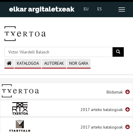
EU
ES
KATALOGOA
AUTOREAK
NOR GARA
Bildumak
2017 arteko katalogoak
2017 arteko katalogoak