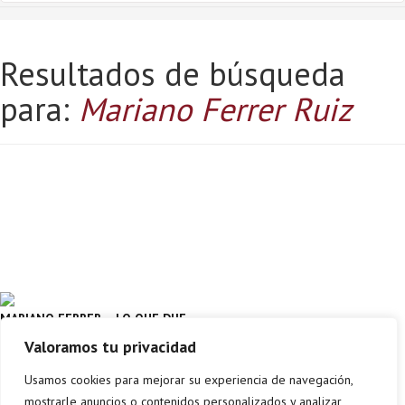
Resultados de búsqueda
para:
Mariano Ferrer Ruiz
MARIANO FERRER – LO QUE DIJE
Y DIGO
Valoramos tu privacidad
MARIANO FERRER RUIZ
Aterpea
Usamos cookies para mejorar su experiencia de navegación,
mostrarle anuncios o contenidos personalizados y analizar
Comprar