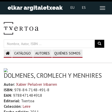
EU
ES
CATÁLOGO
AUTORES
QUIÉNES SOMOS
DOLMENES, CROMLECH Y MENHIRES
Autor:
Xabier Peñalver Iribarren
ISBN:
978-84-7148-491-8
EAN:
9788471484918
Editorial:
Txertoa
Colección:
Leire
Fecha edición:
2011