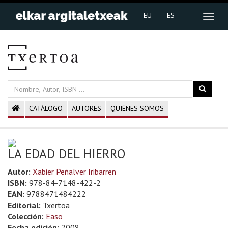
EU
ES
CATÁLOGO
AUTORES
QUIÉNES SOMOS
LA EDAD DEL HIERRO
Autor:
Xabier Peñalver Iribarren
ISBN:
978-84-7148-422-2
EAN:
9788471484222
Editorial:
Txertoa
Colección:
Easo
Fecha edición:
2008