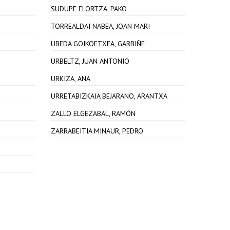
SUDUPE ELORTZA, PAKO
TORREALDAI NABEA, JOAN MARI
UBEDA GOIKOETXEA, GARBIÑE
URBELTZ, JUAN ANTONIO
URKIZA, ANA
URRETABIZKAIA BEJARANO, ARANTXA
ZALLO ELGEZABAL, RAMÓN
ZARRABEITIA MINAUR, PEDRO