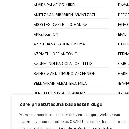
ALVIRA PALACIOS, MIKEL
DAVAN
AMETZAGA IRIBARREN, ARANTZAZU
DEFOE
AROSTEGI CASTRILLO, GAIZKA
EGIA 
ARRETXE, JON
EPALT
AZPEITIA SALVADOR, JOSEMA
ETXEB
AZPIAZU, JOSÉ ANTONIO
FERNA
AZURMENDI BADIOLA, JOSÉ FÉLIX
GARCI
BADIOLA ARIZTIMUÑO, ASCENSIÓN
GARRO
BELDARRAIN ALBAITERO, MILA
IBARR
BENITO DOMINGUEZ, ANA Mª
IGERA
Zure pribatutasuna balioesten dugu
Webgune honek cookieak erabiltzen ditu gure webgunean
esperientzia onena lortzeko. ONARTU klikatzen baduzu, cookie
guztiak erabiltzea onartzen duzu. Bestela aukerak ikusi.