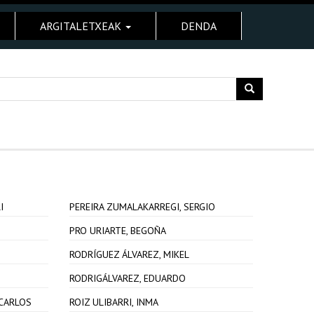
ARGITALETXEAK
DENDA
I
PEREIRA ZUMALAKARREGI, SERGIO
PRO URIARTE, BEGOÑA
RODRÍGUEZ ÁLVAREZ, MIKEL
RODRIGÁLVAREZ, EDUARDO
 CARLOS
ROIZ ULIBARRI, INMA