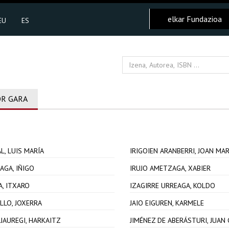
elkar Fundazioa
EU
ES
R GARA
L, LUIS MARÍA
IRIGOIEN ARANBERRI, JOAN MAR
AGA, IÑIGO
IRUJO AMETZAGA, XABIER
, ITXARO
IZAGIRRE URREAGA, KOLDO
LLO, JOXERRA
JAIO EIGUREN, KARMELE
JAUREGI, HARKAITZ
JIMÉNEZ DE ABERÁSTURI, JUAN