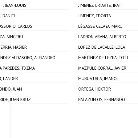
T, JEAN-LOUIS
JIMENEZ URIARTE, IRATI
, DANIEL
JIMENEZ, EDORTA
OSSORIO, CARLOS
LÉGASSE CELAYA, MARC
ZA, AINGERU
LADRON ARANA, ALBERTO
ERRIA, HASIER
LOPEZ DE LACALLE, LOLA
NDEZ ALDASORO, ALEJANDRO
MARTÍNEZ DE LEZEA, TOTI
A PAREDES, TXEMA
MAZPULE CORRAL, JAVIER
, LANDER
MURUA URIA, IMANOL
ONDO, JUAN
ORTEGA, HEKTOR
BIDE, JUAN KRUZ
PALAZUELOS, FERNANDO