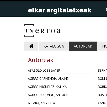
KATALOGOA
AUTOREAK
NO
Autoreak
ABASOLO, JOSÉ JAVIER
BERNA
AGIRRE GARMENDIA, ALAINE
BOLIN
AGIRRE MIGUÉLEZ, KATIXA
BORDA
AGIRRE SORONDO, ANTXON
BUSTI
ALFARO, ANGELITA
CANO 